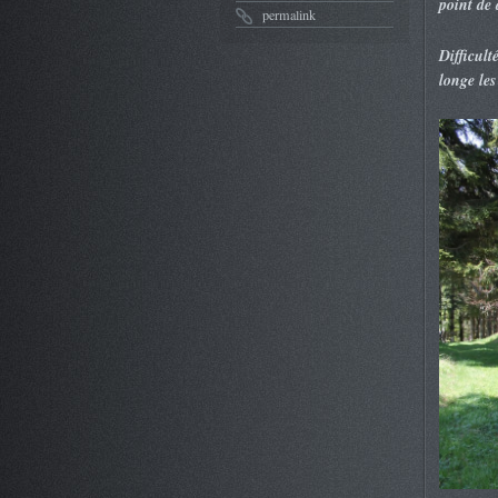
point de 
permalink
Difficult
longe les