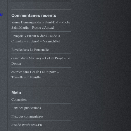
O
Commentaires récents
jeanne Demangeat
dans
Saint-Dié – Roche
Saint Martin – Roche d’Anozel
François VERNIER
dans
Col de la
Chipotte – St Benoît – Varrinchâtel
Ravelle
dans
La Fontenelle
canard
dans
Moussey – Col de Prayé – Le
Donon
courtier
dans
Col de La Chipotte –
Thiaville sur Meurthe
Méta
Connexion
Flux des publications
Flux des commentaires
Site de WordPress-FR