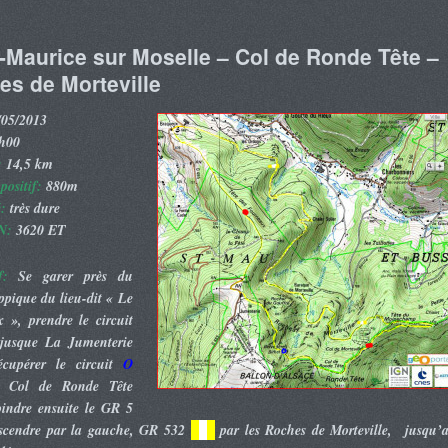
-Maurice sur Moselle – Col de Ronde Tête –
s de Morteville
05/2013
h00
:
14,5 km
positif:
880m
é:
très dure
N:
3620 ET
f:
Se garer près du
ppique du lieu-dit « Le
 », prendre le circuit
jusque La Jumenterie
écupérer le circuit
O
u Col de Ronde Tête
oindre ensuite le GR 5
scendre par la gauche, GR 532
..
..
..
par les Roches de Morteville, jusqu’