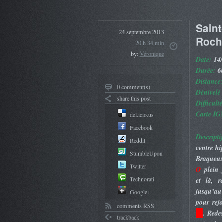
Saint
24 septembre 2013
Roche
20 h 34 min
by:
Véronique
Date:
14/
Durée:
6
Distance
0 comment(s)
Dénivelé 
share this post
Difficult
Carte IG
del.icio.us
Facebook
Descripti
Reddit
centre hi
StumbleUpon
Braqueux
Twitter
O
plein 
Technorati
et là, r
jusqu’a
Google+
pour rej
comments RSS
…
. Rede
trackback