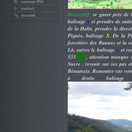
comments RSS
trackback
Descriptif:
se garer près de l
permalink
balisage
+
et prendre de suite
de la Halte, prendre la direc
Piquée, balisage
X
. De la P
forestière des Bannes et la s
Là, suivre le balisage
+
et re
533
….
, attention manque d
Sucre , revenir sur ses pas e
Bénameix. Remonter sur vot
à droite balisag