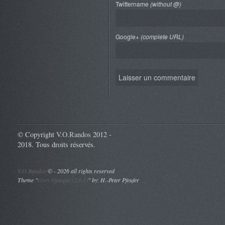
Twittername
(without @)
Google+
(complete URL)
© Copyright
V.O.Randos
2012 -
2018. Tous droits réservés.
V.O.Randos
©
- 2026 all rights reserved
Theme "
Grey Opaque (2.0.1)
" by: H.-Peter Pfeufer