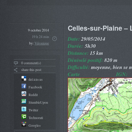
Celles-sur-Plaine –
9 octobre 2014
19 h 24 min
Date:
29/05/2014
by:
Véronique
Durée:
5h30
Distance:
15 km
Dénivelé positif:
820 m
0 comment(s)
Difficulté:
moyenne, bien se m
share this post
Carte IGN:
del.icio.us
Facebook
Reddit
StumbleUpon
Twitter
Technorati
Google+