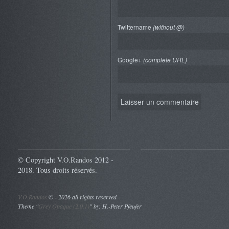
Twittername
(without @)
Google+
(complete URL)
© Copyright
V.O.Randos
2012 -
2018. Tous droits réservés.
V.O.Randos
©
- 2026 all rights reserved
Theme "
Grey Opaque (2.0.1)
" by: H.-Peter Pfeufer