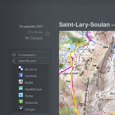
Saint-Lary-Soulan –
18 septembre 2015
21 h 38 min
by:
Véronique
0 comment(s)
share this post
del.icio.us
Facebook
Reddit
StumbleUpon
Twitter
Technorati
Google+